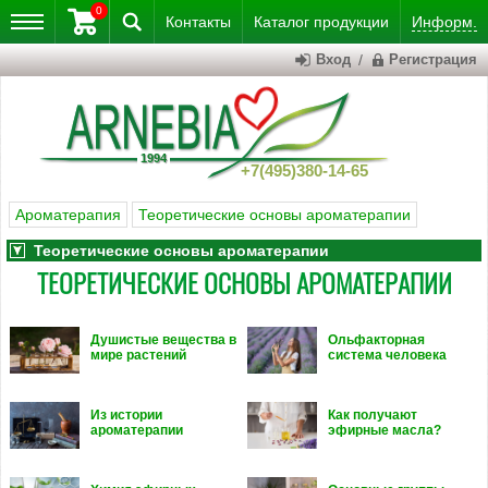
0
Контакты
Каталог
продукции
Информ.
Вход
/
Регистрация
+7(495)380-14-65
Ароматерапия
Теоретические основы ароматерапии
Теоретические основы ароматерапии
ТЕОРЕТИЧЕСКИЕ ОСНОВЫ АРОМАТЕРАПИИ
Душистые вещества в
Ольфакторная
мире растений
система человека
Из истории
Как получают
ароматерапии
эфирные масла?