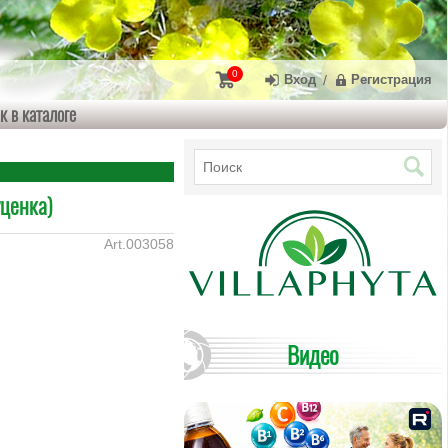
0
Вход
/
Регистрация
к в каталоге
уценка)
003058
Видео