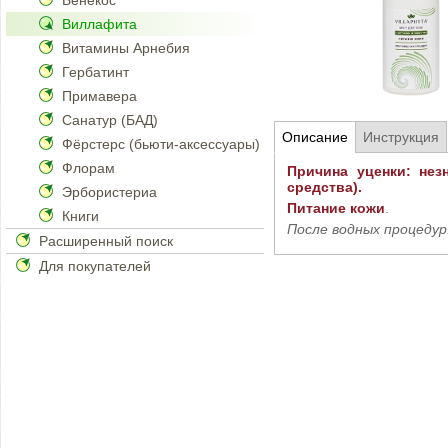
Бенекос
Виллафита
Витамины Арнебия
Гербатинт
Примавера
Санатур (БАД)
Описание
Инструкция
Фёрстерс (бьюти-аксессуары)
Флорам
Причина уценки: нез
средства).
Эрбористериа
Питание кожи
.
Книги
После водных процедур
Расширенный поиск
Для покупателей