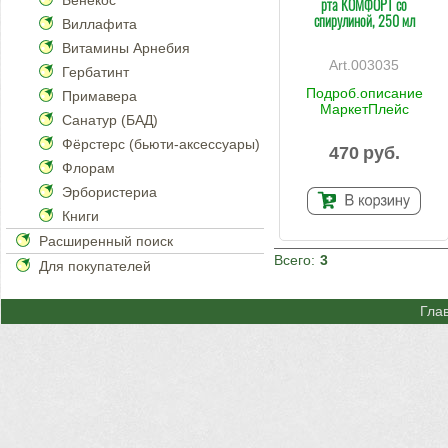
Бенекос
рта КОМФОРТ со
спирулиной, 250 мл
Виллафита
Витамины Арнебия
003035
Гербатинт
Подроб.описание
Примавера
МаркетПлейс
Санатур (БАД)
Фёрстерс (бьюти-аксессуары)
470
руб.
Флорам
Эрбористериа
Книги
Расширенный поиск
Всего:
3
Для покупателей
Гла