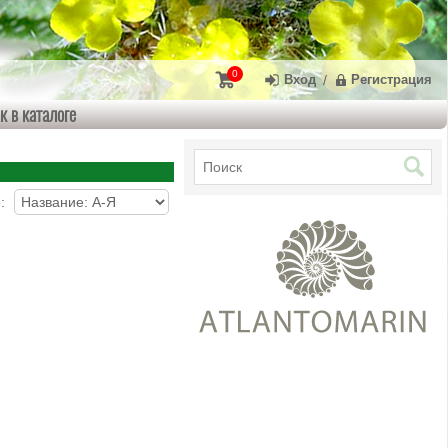
0
Вход
/
Регистрация
к в каталоге
о: