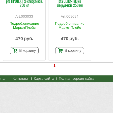
рта ПРОТЕКТ со спирулиной,
рта СЕНСИТИВ со
250 мл
спирулиной, 250 мл
003033
003034
Подроб.описание
Подроб.описание
МаркетПлейс
МаркетПлейс
470
руб.
470
руб.
1
вная
Контакты
Карта сайта
Полная версия сайта