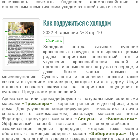
возможность сочетать бодрящее аромавоздействие с
ежедневным косметическим уходом за кожей лица и тела.
Как подружиться с холодом
2022 В гармонии № 3 стр.10
Скачать
Холодная погода вызывает сужение
кровеносных сосудов, а это чревато целым
рядом неприятных последствий: это и
ухудшение кровоснабжения тканей и
органов, и повышенная нагрузка на сердце, и
даже более частые позывы к
мочеиспусканию. Сухость кожи и появление перхоти также
связаны с сужением капилляров, которые питают дерму. Люди
старшего возраста жалуются на неприятные ощущения в
суставах. Предлагаем ряд решений.
Аромалампа или аромадиффузор с натуральными эфирными
маслами
«Примавера»
– хорошее решение и для офиса, и для
дома. Для улучшения микроциркуляции - гимнастика отлично
сочетается с самомассажем, используя массажные щетки
Фёрстерс; продукцию компании
«Аилуна»
и
«Космоэтика»
.
Эффективный способ повысить свою холодостойкость –
закаливающие водные процедуры, которые тоже можно
обогатить с помощью эфирных масел
«Эрбористериа»
. При
простуде для детей и взрослых создана оздоровительная серия