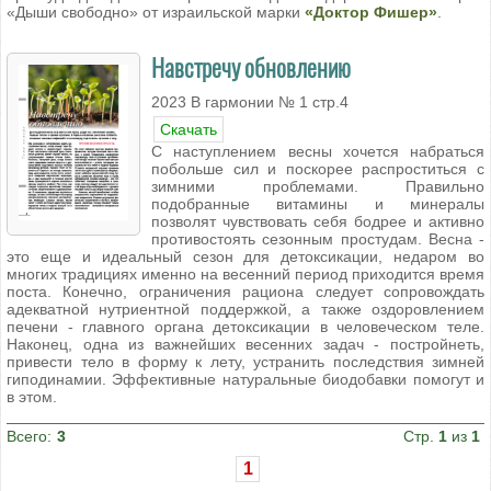
«Дыши свободно» от израильской марки
«Доктор Фишер»
.
Навстречу обновлению
2023 В гармонии № 1 стр.4
Скачать
С наступлением весны хочется набраться
побольше сил и поскорее распроститься с
зимними проблемами. Правильно
подобранные витамины и минералы
позволят чувствовать себя бодрее и активно
противостоять сезонным простудам. Весна -
это еще и идеальный сезон для детоксикации, недаром во
многих традициях именно на весенний период приходится время
поста. Конечно, ограничения рациона следует сопровождать
адекватной нутриентной поддержкой, а также оздоровлением
печени - главного органа детоксикации в человеческом теле.
Наконец, одна из важнейших весенних задач - постройнеть,
привести тело в форму к лету, устранить последствия зимней
гиподинамии. Эффективные натуральные биодобавки помогут и
в этом.
Всего:
3
Стр.
1
из
1
1