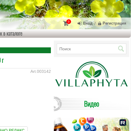
0
Вход
/
Регистрация
к в каталоге
 г
003142
Видео
АНО РЕЛАКС