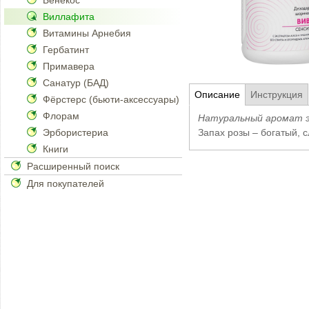
Бенекос
Виллафита
Витамины Арнебия
Гербатинт
Примавера
Санатур (БАД)
Описание
Инструкция
Фёрстерс (бьюти-аксессуары)
Флорам
Натуральный аромат э
Эрбористериа
Запах розы – богатый, 
Книги
Расширенный поиск
Для покупателей