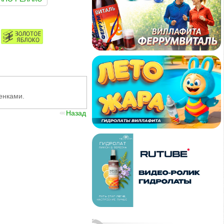
енками.
Назад