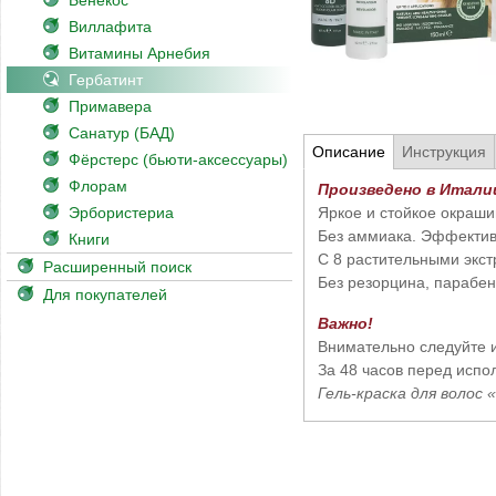
Бенекос
Виллафита
Витамины Арнебия
Гербатинт
Примавера
Санатур (БАД)
Описание
Инструкция
Фёрстерс (бьюти-аксессуары)
Флорам
Произведено в Итали
Эрбористериа
Яркое и стойкое окраши
Без аммиака. Эффектив
Книги
С 8 растительными экст
Расширенный поиск
Без резорцина, парабен
Для покупателей
Важно!
Внимательно следуйте 
За 48 часов перед испо
Гель-краска для волос