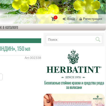
0
Вход
/
Регистрация
к в каталоге
ОНДИН», 150 мл
002338
в
Безопасные стойкие краски и средства ухода
за волосами