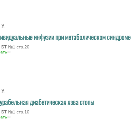
 У.
ивидуальные инфузии при метаболическом синдроме
 БT №1 стр.20
чать
 У.
урабельная диабетическая язва стопы
 БT №1 стр.10
чать