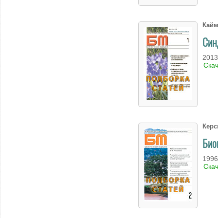
Кайм
Син
2013
Ска
Керc
Био
1996
Ска