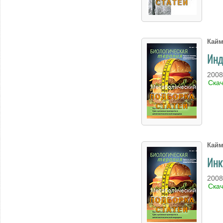
Кайм
Инд
2008
Ска
Кайм
Инк
2008
Ска