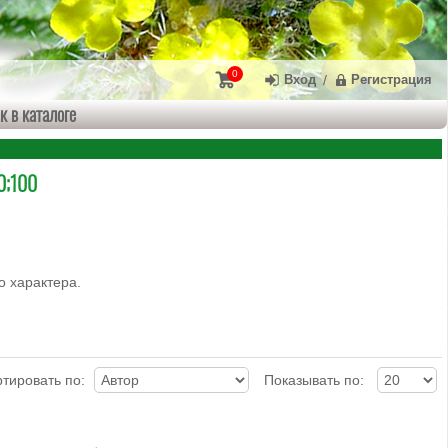
0
Вход
/
Регистрация
к в каталоге
0;100
о характера.
тировать по:
Показывать по: