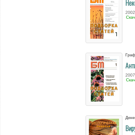
Нек
2002
Ска
Граф
Ант
2007
Ска
Дене
Вир