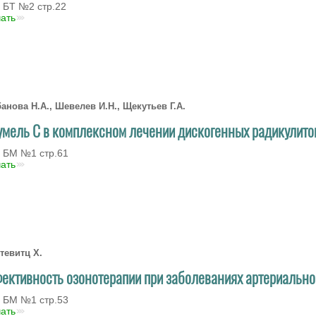
 БT №2 стр.22
чать
анова Н.А., Шевелев И.Н., Щекутьев Г.А.
умель С в комплексном лечении дискогенных радикулито
 БМ №1 стр.61
чать
тевитц Х.
ективность озонотерапии при заболеваниях артериально
 БМ №1 стр.53
чать