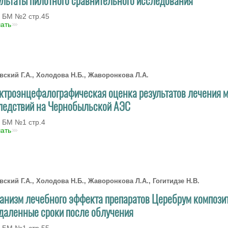
 БМ №2 стр.45
чать
вский Г.А., Холодова Н.Б., Жаворонкова Л.А.
ктроэнцефалографическая оценка результатов лечения м
ледствий на Чернобыльской АЭС
 БМ №1 стр.4
чать
вский Г.А., Холодова Н.Б., Жаворонкова Л.А., Гогитидзе Н.В.
анизм лечебного эффекта препаратов Церебрум композит
тдаленные сроки после облучения
 БМ №1 стр.55