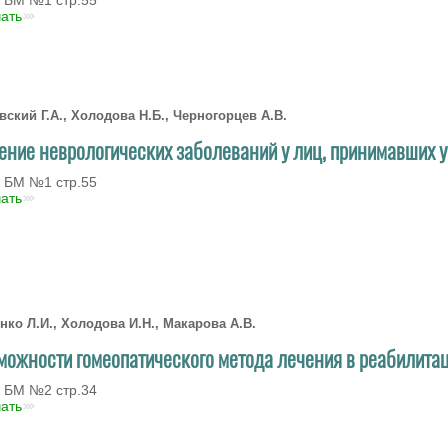
чать
вский Г.А., Холодова Н.Б., Черногорцев А.В.
ение неврологических заболеваний у лиц, принимавших 
 БМ №1 стр.55
чать
нко Л.И., Холодова И.Н., Макарова А.В.
можности гомеопатического метода лечения в реабилитац
 БМ №2 стр.34
чать