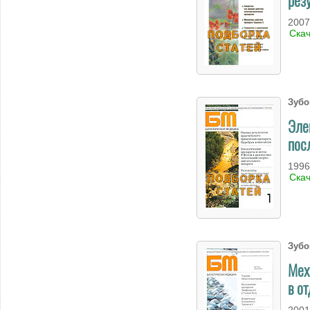
2007
Ска
Зубо
Эле
пос
1996
Ска
Зубо
Мех
в о
2001