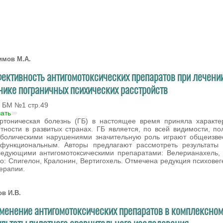
мов М.А.
ективность антигомотоксических препаратов при лечени
нике пограничных психических расстройств
 БМ №1 стр.49
чать
ртоническая болезнь (ГБ) в настоящее время приняла характе
тности в развитых странах. ГБ является, по всей видимости, по
болическими нарушениями значительную роль играют общеизвес
функциональным. Авторы предлагают рассмотреть результаты 
едующими антигомотоксическими препаратами: Велерианахель, 
о: Спигелон, Кралонин, Вертигохель. Отмечена редукция психове
ерапии.
в И.В.
менение антигомотоксических препаратов в комплексном
ультаты пилотного сравнительного исследования