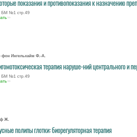
оторые показания и противопоказания к назначению пре
 БМ №1 стр.49
чать
 фон Ингельхайм Ф.-А.
игомотоксическая терапия наруше-ний центрального и п
 БМ №1 стр.49
чать
ф Ж.
усные полипы глотки: биорегуляторная терапия