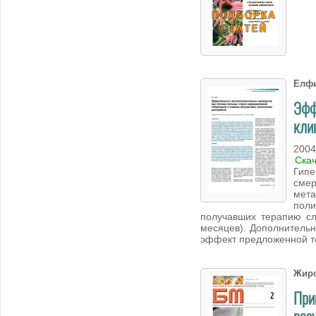
Елфи
Эфф
кли
2004
Ска
Гипе
смер
мета
поли
получавших терапию сл
месяцев). Дополнительн
эффект предложенной т
Жиро
При
рез