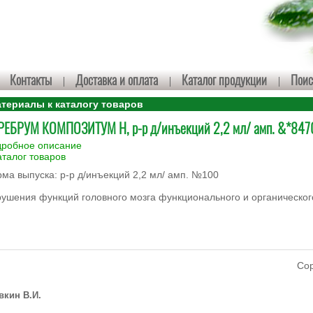
Контакты
Доставка и оплата
Каталог продукции
Поис
ериалы к каталогу товаров
РЕБРУМ КОМПОЗИТУМ Н, р-р д/инъекций 2,2 мл/ амп. &*847
робное описание
аталог товаров
ма выпуска: р-р д/инъекций 2,2 мл/ амп. №100
ушения функций головного мозга функционального и органическог
Сор
вкин В.И.