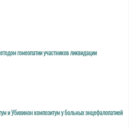
етодом гомеопатии участников ликвидации
ум и Убихинон композитум у больных энцефалопатией