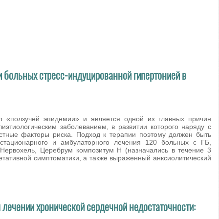
и больных стресс-индуцированной гипертонией в
р «ползучей эпидемии» и является одной из главных причин
лиэтиологическим заболеванием, в развитии которого наряду с
тные факторы риска. Подход к терапии поэтому должен быть
стационарного и амбулаторного лечения 120 больных с ГБ,
Нервохель, Церебрум композитум Н (назначались в течение 3
гетативной симптоматики, а также выраженный анксиолитический
 лечении хронической сердечной недостаточности: