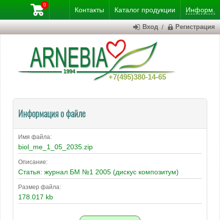
0
Контакты
Каталог
продукции
Информ.
Вход
/
Регистрация
+7(495)380-14-65
Информация о файле
Имя файла:
biol_me_1_05_2035.zip
Описание:
Статья: журнал БМ №1 2005 (дискус композитум)
Размер файла:
178.017 kb