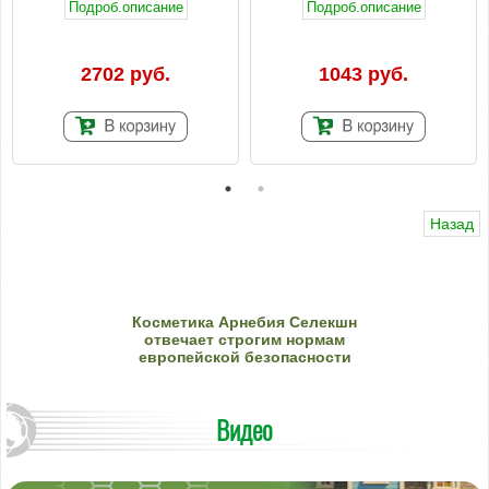
Подроб.описание
Подроб.описание
2702 руб.
1043 руб.
Назад
Кос­ме­ти­ка Ар­не­бия Се­лекшн
от­ве­ча­ет стро­гим нор­мам
ев­ро­пей­ской бе­зо­пас­нос­ти
Видео