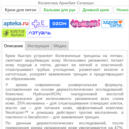
Косметика Арнебия Селекшн:
Крем для пяток
Бальзам для рук
Дневной крем
Ночно
Описание
Инструкция
Медиа
Крем быстро устраняет болезненные трещины на пятках,
смягчает загрубевшую кожу. Интенсивно увлажняет, питает
кожу подошв и пяток, делает ее мягкой и эластичной,
отшелушивает грубые утолщения, размягчает мозоли и
натоптыши, ускоряет заживление трещин и предотвращает
их образование.
У крема современная универсальная формула,
составленная на основе дерматологических исследований.
Комплекс Hydroxan®CHс гиалуроновой кислотой
предназначен для интенсивного увлажнения всех слоев
кожи, 25% мочевина – для отшелушивания отмерших клеток,
масло ши – для питания кожи, эффективный комплекс
Neutrazen™ и ромашка действуют против воспаления, а
пантенол и бисаболол – для заживления трещин.
По данным дерматологических исследований, после
применения крема увлажнение кожи увеличивается на 47%,