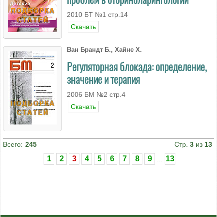
2010 БT №1 стр.14
Скачать
Ван Брандт Б., Хайне Х.
Регуляторная блокада: определение,
значение и терапия
2006 БМ №2 стр.4
Скачать
Всего:
245
Стр.
3
из
13
1
2
3
4
5
6
7
8
9
13
...