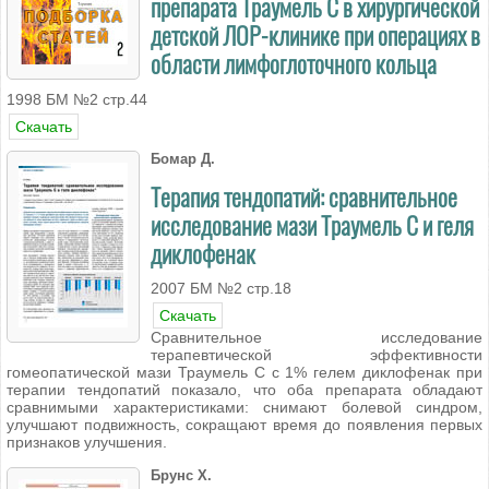
препарата Траумель С в хирургической
детской ЛОР-клинике при операциях в
области лимфоглоточного кольца
1998 БМ №2 стр.44
Скачать
Бомар Д.
Терапия тендопатий: сравнительное
исследование мази Траумель С и геля
диклофенак
2007 БМ №2 стр.18
Скачать
Сравнительное исследование
терапевтической эффективности
гомеопатической мази Траумель С с 1% гелем диклофенак при
терапии тендопатий показало, что оба препарата обладают
сравнимыми характеристиками: снимают болевой синдром,
улучшают подвижность, сокращают время до появления первых
признаков улучшения.
Брунс Х.