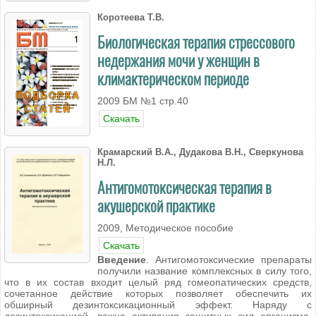
Коротеева Т.В.
Биологическая терапия стрессового
недержания мочи у женщин в
климактерическом периоде
2009 БМ №1 стр.40
Скачать
Крамарский В.А., Дудакова В.Н., Сверкунова
Н.Л.
Антигомотоксическая терапия в
акушерской практике
2009, Методическое пособие
Скачать
Введение
. Антигомотоксические препараты
получили название комплексных в силу того,
что в их состав входит целый ряд гомеопатических средств,
сочетанное действие которых позволяет обеспечить их
обширный дезинтоксикационный эффект. Наряду с
дезинтоксикацией, важна активация защитных сил организма.