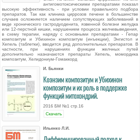
антигомотоксическими препаратами показал
высокую эффективность - при условии правильного подбора
препаратов. Так как клиника циррозов печени в большинстве
случаев осложняется наличием сопутствующих заболеваний в
виде хронического гастродуоденита, язвенной болезни желудка
или 12-перстной кишки, нарушением процесса желчевыведения,
в схему терапии, наряду с основными препаратами - Гепар
композитум и Убихинон композитум (инъекции), Энгистол и
Хепель (таблетки), вводится ряд дополнительных препаратов. В
частности, при нарушениях функции желчных путей
дополнительно назначаются препараты Хепель, момордика
композитум, Хелидониум-Гомаккорд
И. Бьянки
Коэнзим композитум и Убихинон
композитум и их роль в поддержке
функций митохондрий.
2016 БМ №1 стр.16
Скачать
Ильенко Л.И.
Дифференцированный подход к