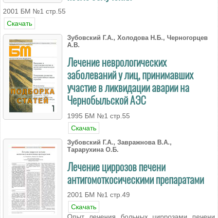
2001 БМ №1 стр.55
Скачать
Зубовский Г.А., Холодова Н.Б., Черногорцев
А.В.
Лечение неврологических
заболеваний у лиц, принимавших
участие в ликвидации аварии на
Чернобыльской АЭС
1995 БМ №1 стр.55
Скачать
Зубовский Г.А., Завражнова В.А.,
Тарарухина О.Б.
Лечение циррозов печени
антигомоткосическими препаратами
2001 БМ №1 стр.49
Скачать
Опыт лечения больных циррозами печени