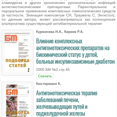
хламидиоза и других хронических урогенитальных инфекций
антигомотоксическими препаратами. Парентеральное и
пероральное применение комплексных гомеопатических средств
(в частности, Эхинацея композитум СН, Траумель С, Энгистол),
по данным автора, может рассматриваться как полноценная
альтернатива существующей антибактериальной терапии
Курмачева Н.А., Киреев Р.А.
Влияние комплексных
антигомотоксических препаратов на
биохимический статус у детей,
больных инсулинзависимым диабетом
2000 БМ №2 стр.45
Скачать
Кюстерманн К.
Антигомотоксическая терапия
заболеваний печени,
желчевыводящих путей и
поджелудочной железы