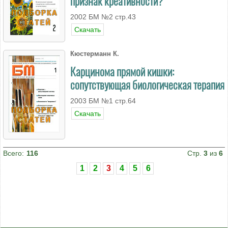
признак креативности?
2002 БМ №2 стр.43
Скачать
Кюстерманн К.
Карцинома прямой кишки:
сопутствующая биологическая терапия
2003 БМ №1 стр.64
Скачать
Всего:
116
Стр.
3
из
6
1
2
3
4
5
6