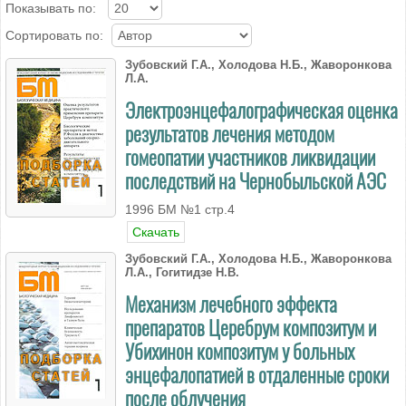
Показывать по:
Сортировать по:
Зубовский Г.А., Холодова Н.Б., Жаворонкова
Л.А.
Электроэнцефалографическая оценка
результатов лечения методом
гомеопатии участников ликвидации
последствий на Чернобыльской АЭС
1996 БМ №1 стр.4
Скачать
Зубовский Г.А., Холодова Н.Б., Жаворонкова
Л.А., Гогитидзе Н.В.
Механизм лечебного эффекта
препаратов Церебрум композитум и
Убихинон композитум у больных
энцефалопатией в отдаленные сроки
после облучения