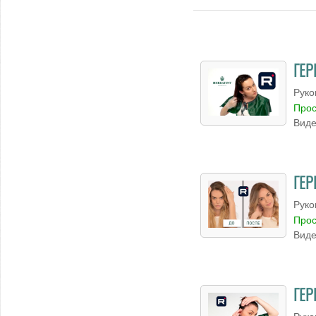
ГЕР
Руко
Прос
Виде
ГЕР
Руко
Прос
Виде
ГЕР