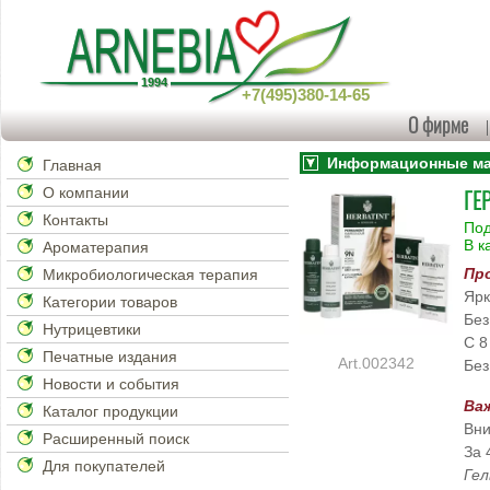
+7(495)380-14-65
О фирме
Информационные мат
Главная
О компании
ГЕ
Контакты
Под
В к
Ароматерапия
Пр
Микробиологическая терапия
Ярк
Категории товаров
Без
Нутрицевтики
С 8
Печатные издания
002342
Без
Новости и события
Ва
Каталог продукции
Вни
Расширенный поиск
За 
Для покупателей
Гел