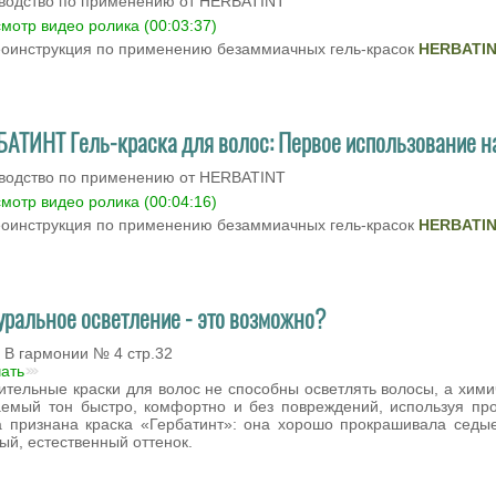
водство по применению от HERBATINT
мотр видео ролика (00:03:37)
оинструкция по применению безаммиачных гель-красок
HERBATI
БАТИНТ Гель-краска для волос: Первое использование н
водство по применению от HERBATINT
мотр видео ролика (00:04:16)
оинструкция по применению безаммиачных гель-красок
HERBATI
уральное осветление - это возможно?
 В гармонии № 4 стр.32
чать
ительные краски для волос не способны осветлять волосы, а хими
емый тон быстро, комфортно и без повреждений, используя пр
 признана краска «Гербатинт»: она хорошо прокрашивала седые
ый, естественный оттенок.