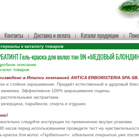
Контакты
Доставка и оплата
Каталог продукции
Поис
ериалы к каталогу товаров
РБАТИНТ Гель-краска для волос тон 9N «МЕДОВЫЙ БЛОНДИН
робное описание
аталог товаров
оизведено в Италии компанией ANTICA ERBORISTERIA SPA-SB.
ое и стойкое окрашивание. Придаёт естественный и здоровый блес
 аммиака. Эффективное 100% закрашивание седины.
 растительными экстрактами.
 резорцина, парабенов, спирта и отдушек.
жно!
мательно следуйте инструкции по применению внутри упаковки.
48 часов перед использованием проведите тест на чувствительност
ь-краска для волос «Гербатинт»: идеальное покрытие уже после