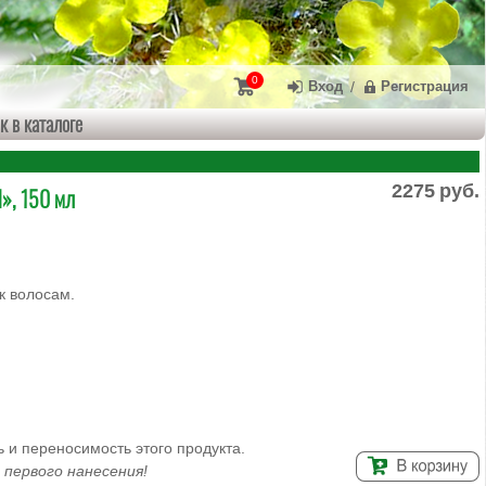
0
Вход
/
Регистрация
к в каталоге
2275
руб.
», 150 мл
к волосам.
ь и переносимость этого продукта.
 первого нанесения!