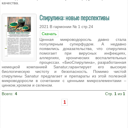
качества.
Спирулина: новые перспективы
2021 В гармонии № 1 стр.24
Скачать
Ценная микроводоросль давно стала
популярным суперфудом. А недавно
появились доказательства, что спирулина
помогает при вирусных инфекциях,
аллергиях, хронических воспалительных
процессах. «БиоСпирулина», разработанная
немецкой компанией Sanatur,гарантирует его высокую
биологическую чистоту и безопасность. Помимо чистой
спирулины Sanatur предлагает и препараты из этой полезной
микроводоросли в сочетании с ценными микроэлементами –
цинком,хромом и селеном.
Всего:
4
Стр.
1
из
1
1