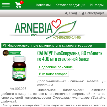
0
Контакты
Каталог
продукции
Информ.
Вход
/
Регистрация
+7(495)380-14-65
Информационные материалы к каталогу товаров
САНАТУР БиоСпирулина, 80 таблеток
по 400 мг в стеклянной банке
Подробное описание
В каталог товаров
Дополнительный источник железа, β-
каротина.
003095
Уникальная биологически активная
добавка к пище на основе многоклеточной спиральной нитчатой
сине-зеленой микроводоросли
Спирулины платензис (Spirulina
platensis)
.
Спирулина -
«пища двадцать первого века»
- источник энергии