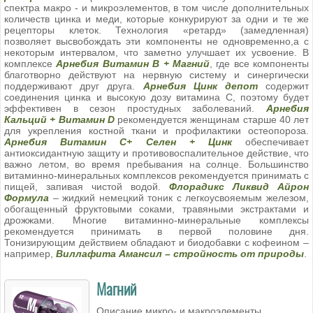
спектра макро - и микроэлементов, в том числе дополнительных
количеств цинка и меди, которые конкурируют за одни и те же
рецепторы клеток. Технология «ретард» (замедленная)
позволяет высвобождать эти компоненты не одновременно,а с
некоторым интервалом, что заметно улучшает их усвоение. В
комплексе
Арнебия Витамин В + Магний
, где все компоненты
благотворно действуют на нервную систему и синергически
поддерживают друг друга.
Арнебия Цинк депот
содержит
соединения цинка и высокую дозу витамина С, поэтому будет
эффективен в сезон простудных заболеваний.
Арнебия
Кальций + Витамин D
рекомендуется женщинам старше 40 лет
для укрепления костной ткани и профилактики остеопороза.
Арнебия Витамин С+ Селен + Цинк
обеспечивает
антиоксидантную защиту и противовоспалительное действие, что
важно летом, во время пребывания на солнце. Большинство
витаминно-минеральных комплексов рекомендуется принимать с
пищей, запивая чистой водой.
Флорадикс Ликвид Айрон
Формула
– жидкий немецкий тоник с легкоусвояемым железом,
обогащенный фруктовыми соками, травяными экстрактами и
дрожжами. Многие витаминно-минеральные комплексы
рекомендуется принимать в первой половине дня.
Тонизирующим действием обладают и биодобавки с кофеином –
например,
Виллафита Амансил – стройность от природы
.
Магний
Описание микро- и макроэлементы