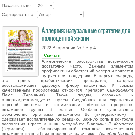
Показывать по:
Сортировать по:
Аллергия: натуральные стратегии для
полноценной жизни
2022 В гармонии № 2 стр.4
Скачать
Аллергические расстройства встречаются
достаточно часто. Важным элементом
профилактики обострений аллергии является
нутриентная поддержка. В первую очередь,
это прием пробиотических препаратов, которые
восстанавливают здоровую флору кишечника. К самым
качественным пробиотикам относится препарат
Симбиолакт
Плюс
(Германия). Также людям, склонным к
аллергии,рекомендуется прием биодобавок для укрепления
нервной системы и оптимизации обменных процессов:
витаминов группы В, магния. Особенно существенно
обеспечение организма витамином В6 (пиридоксином) –
сдерживает воспалительную реакцию. Важную роль в контроле
воспаления играет и цинк.
Флорадикс Витамин В Комплекс
(Германия) – сбалансированный комплекс качественных
витаминов группы В из природных источников.
Арнебия Магний