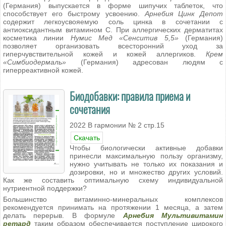
(Германия) выпускается в форме шипучих таблеток, что
способствует его быстрому усвоению.
Арнебия Цинк Депот
содержит легкоусвояемую соль цинка в сочетании с
антиоксидантным витамином С. При аллергических дерматитах
косметика линии
Нумис Мед «Сенситив 5,5»
(Германия)
позволяет организовать всесторонний уход за
гиперчувствительной кожей и кожей аллергиков.
Крем
«Симбиодермаль»
(Германия) адресован людям с
гиперреактивной кожей.
Биодобавки: правила приема и
сочетания
2022 В гармонии № 2 стр.15
Скачать
Чтобы биологически активные добавки
принесли максимальную пользу организму,
нужно учитывать не только их показания и
дозировки, но и множество других условий.
Как же составить оптимальную схему индивидуальной
нутриентной поддержки?
Большинство витаминно-минеральных комплексов
рекомендуется принимать на протяжении 1 месяца, а затем
делать перерыв. В формуле
Арнебия Мультивитамин
ретард
таким образом обеспечивается поступление широкого