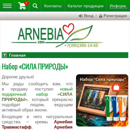
0
Контакты
Каталог
продукции
Информ.
Вход
/
Регистрация
+7(495)380-14-65
Главная
Набор «СИЛА ПРИРОДЫ»
Дорогие друзья!
Мы рады сообщить вам, что
в продажу поступил
новый
подарочный набор
«СИЛА
ПРИРОДЫ»
, который прекрасно
подойдет людям, ведущим
активный образ жизни.
Входящие в него натуральные
средства – кремы
Арнебия
Травмастафф
,
Арнебия