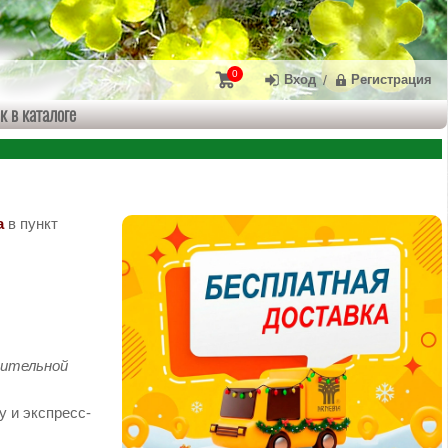
0
Вход
/
Регистрация
к в каталоге
а
в пункт
нительной
у и экспресс-