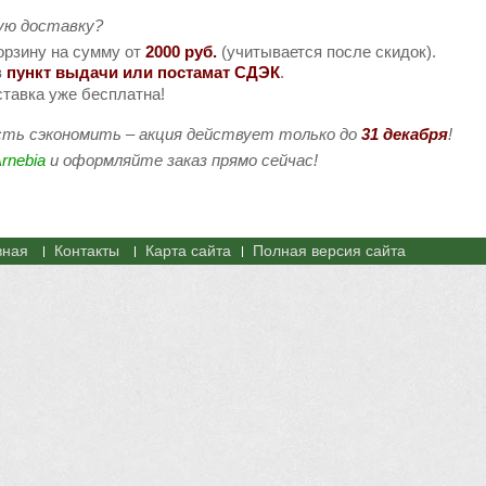
ую доставку?
орзину на сумму от
2000 руб.
(учитывается после скидок).
в
пункт выдачи или постамат СДЭК
.
ставка уже бесплатна!
ть сэкономить – акция действует только до
31 декабря
!
rnebia
и оформляйте заказ прямо сейчас!
вная
Контакты
Карта сайта
Полная версия сайта