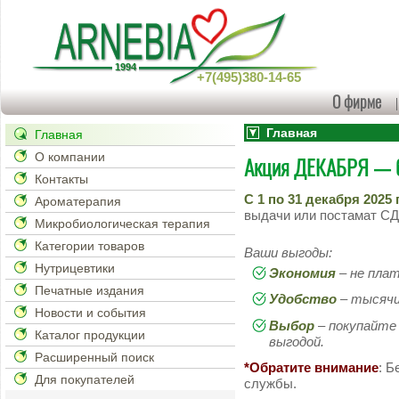
+7(495)380-14-65
О фирме
Главная
Главная
О компании
Акция ДЕКАБРЯ — бе
Контакты
С 1 по 31 декабря 2025 
Ароматерапия
выдачи или постамат СД
Микробиологическая терапия
Категории товаров
Ваши выгоды:
Нутрицевтики
Экономия
– не пла
Печатные издания
Удобство
– тысячи
Новости и события
Выбор
– покупайте 
Каталог продукции
выгодой.
Расширенный поиск
*Обратите внимание
: Б
Для покупателей
службы.