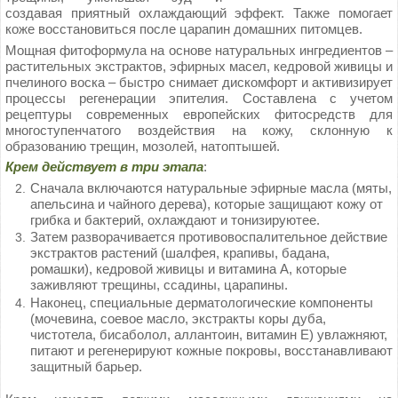
создавая приятный охлаждающий эффект. Также помогает
коже восстановиться после царапин домашних питомцев.
Мощная фитоформула на основе натуральных ингредиентов –
растительных экстрактов, эфирных масел, кедровой живицы и
пчелиного воска – быстро снимает дискомфорт и активизирует
процессы регенерации эпителия. Составлена с учетом
рецептуры современных европейских фитосредств для
многоступенчатого воздействия на кожу, склонную к
образованию трещин, мозолей, натоптышей.
Крем действует в три этапа
:
Сначала включаются натуральные эфирные масла (мяты,
апельсина и чайного дерева), которые защищают кожу от
грибка и бактерий, охлаждают и тонизируютее.
Затем разворачивается противовоспалительное действие
экстрактов растений (шалфея, крапивы, бадана,
ромашки), кедровой живицы и витамина А, которые
заживляют трещины, ссадины, царапины.
Наконец, специальные дерматологические компоненты
(мочевина, соевое масло, экстракты коры дуба,
чистотела, бисаболол, аллантоин, витамин Е) увлажняют,
питают и регенерируют кожные покровы, восстанавливают
защитный барьер.