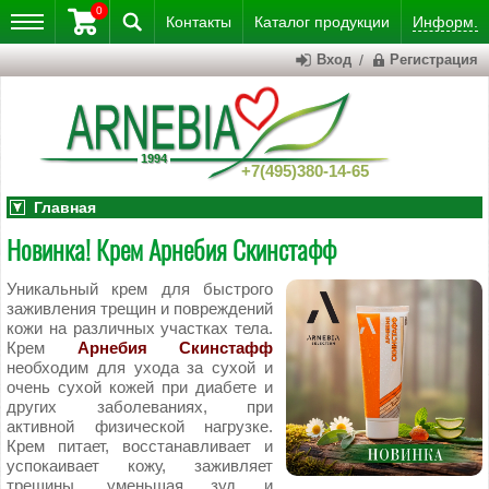
0
Контакты
Каталог
продукции
Информ.
Вход
/
Регистрация
+7(495)380-14-65
Главная
Новинка! Крем Арнебия Скинстафф
Уникальный крем для быстрого
заживления трещин и повреждений
кожи на различных участках тела.
Крем
Арнебия Скинстафф
необходим для ухода за сухой и
очень сухой кожей при диабете и
других заболеваниях, при
активной физической нагрузке.
Крем питает, восстанавливает и
успокаивает кожу, заживляет
трещины, уменьшая зуд и