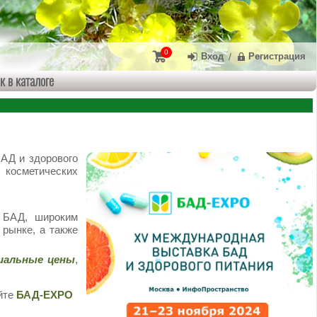
0
Вход
/
Регистрация
к в каталоге
АД и здорового
 косметических
и БАД, широким
рынке, а также
иальные цены
,
йте
БАД-EXPO