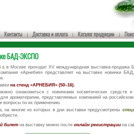
Контакты
Доставка и оплата
Каталог продукции
Поис
вке БАД-ЭКСПО
 г.
в Москве проходит XV международная выставка-продажа Б
Компания «Арнебия» представляет на выставке новинки БАД,
а.
тавки
на стенд «АРНЕБИЯ» (50–16).
можно ознакомиться с новинками косметических средств 
для ароматерапии, представляемых компанией на российском 
е вопросы по их применению.
, на многие из которых в дни выставки предусмотрены
спец
иобрести.
й билет
на выставку можно после
онлайн регистрации
на са