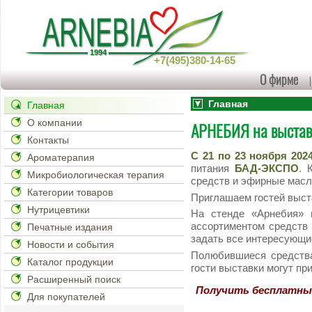
+7(495)380-14-65
О фирме
Главная
Главная
О компании
АРНЕБИЯ на выста
Контакты
С 21 по 23 ноября 2024
Ароматерапия
питания
БАД-ЭКСПО
. 
Микробиологическая терапия
средств и эфирные масл
Категории товаров
Приглашаем гостей выс
Нутрицевтики
На стенде «Арнебия» 
ассортиментом средств 
Печатные издания
задать все интересующи
Новости и события
Полюбившиеся средства
Каталог продукции
гости выставки могут пр
Расширенный поиск
Получить бесплатны
Для покупателей