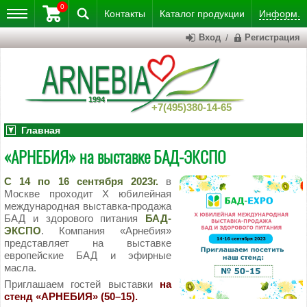
0
Контакты
Каталог
продукции
Информ.
Вход
/
Регистрация
+7(495)380-14-65
Главная
«АРНЕБИЯ» на выставке БАД-ЭКСПО
С
14 по 16 сентября 2023г.
в
Москве проходит Х юбилейная
международная выставка-продажа
БАД и здорового питания
БАД-
ЭКСПО
. Компания «Арнебия»
представляет на выставке
европейские БАД и эфирные
масла.
Приглашаем гостей выставки
на
стенд «АРНЕБИЯ» (50–15).