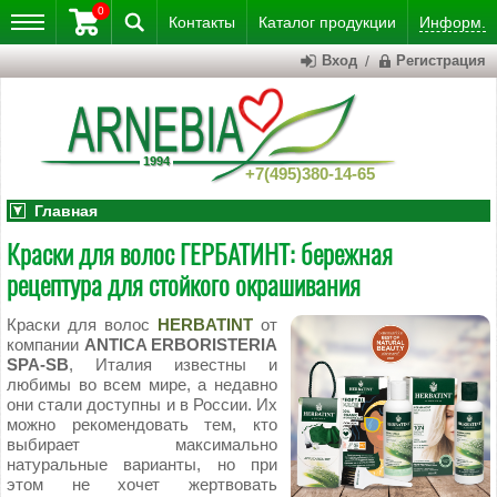
0
Контакты
Каталог
продукции
Информ.
Вход
/
Регистрация
+7(495)380-14-65
Главная
Краски для волос ГЕРБАТИНТ: бережная
рецептура для стойкого окрашивания
Краски для волос
HERBATINT
от
компании
ANTICA ERBORISTERIA
SPA-SB
, Италия известны и
любимы во всем мире, а недавно
они стали доступны и в России. Их
можно рекомендовать тем, кто
выбирает максимально
натуральные варианты, но при
этом не хочет жертвовать