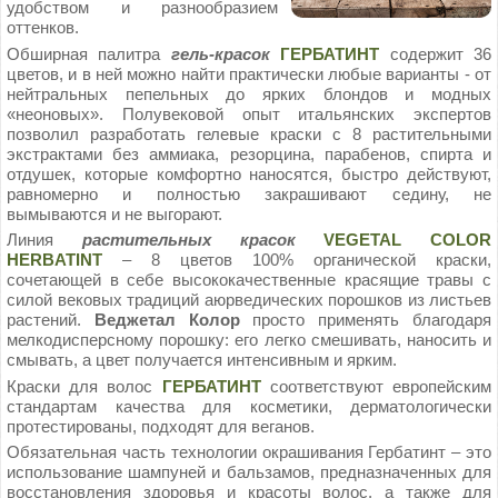
удобством и разнообразием
оттенков.
Обширная палитра
гель-красок
ГЕРБАТИНТ
содержит 36
цветов, и в ней можно найти практически любые варианты - от
нейтральных пепельных до ярких блондов и модных
«неоновых». Полувековой опыт итальянских экспертов
позволил разработать гелевые краски с 8 растительными
экстрактами без аммиака, резорцина, парабенов, спирта и
отдушек, которые комфортно наносятся, быстро действуют,
равномерно и полностью закрашивают седину, не
вымываются и не выгорают.
Линия
растительных красок
VEGETAL COLOR
HERBATINT
– 8 цветов 100% органической краски,
сочетающей в себе высококачественные красящие травы с
силой вековых традиций аюрведических порошков из листьев
растений.
Веджетал Колор
просто применять благодаря
мелкодисперсному порошку: его легко смешивать, наносить и
смывать, а цвет получается интенсивным и ярким.
Краски для волос
ГЕРБАТИНТ
соответствуют европейским
стандартам качества для косметики, дерматологически
протестированы, подходят для веганов.
Обязательная часть технологии окрашивания Гербатинт – это
использование шампуней и бальзамов, предназначенных для
восстановления здоровья и красоты волос, а также для