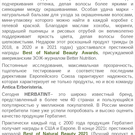
подчеркивания оттенка, делая волосы более яркими и
сияющими между окрашиваниями. Особая удача марки -
натуральный бальзам для ухода за окрашенными волосами,
мини-упаковку которого можно найти в каждой коробке с
гелевой краской. Благодаря маслам хохобы, моринги,
зародышей пшеницы и рисовых отрубей он великолепно
поддерживает яркость цвета, делая волосы более
шелковистыми. Недаром этот роскошный продукт трижды (в
2018, в 2020 и в 2021 годах) удостаивался престижной
награды
Best of Natural Beauty
Awards
, присуждаемой
американским ЗОЖ-журналом Better Nutrition.
Постоянные исследования, максимальная прозрачность,
тщательное тестирование и соответствие последним
директивам Европейского Союза гарантируют надежность,
которая характеризует не только продукты, но и всю команду
Antica Erboristeria.
Сегодня
HERBATINT
– это широко известный бренд,
представленный в более чем 40 странах и пользующийся
популярностью у миллионов покупателей. В России многие
потребители тоже уже успели попробовать и высоко оценить
качество продукции Гербатинт.
Практически каждый год с 2000 года продукция Гербатинт
получает награды в США и Европе. В конце 2021г. престижной
наградой
Best of Natural Beauty 2021
(Лучший продукт в