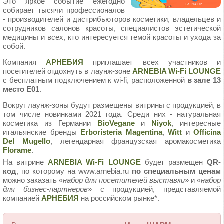
Это яркое событие ежегодно
собирает тысячи профессионалов
- производителей и дистрибьюторов косметики, владельцев и
сотрудников салонов красоты, специалистов эстетической
медицины и всех, кто интересуется темой красоты и ухода за
собой.
Компания
АРНЕБИЯ
приглашает всех участников и
посетителей отдохнуть в лаунж-зоне
АRNEBIA Wi-Fi LOUNGE
с бесплатным подключением к wi-fi, расположенной
в зале 13
место E01
.
Вокруг лаунж-зоны будут размещены витрины с продукцией, в
том числе новинками 2021 года. Среди них - натуральная
косметика из Германии
BioVegane
и
Niyok
, интересные
итальянские бренды
Erboristeria Magentina
,
Witt
и
Officina
Del
Mugello
, легендарная французская аромакосметика
Florame
.
На витрине
АRNEBIA Wi-Fi LOUNGE
будет размещен
QR-
код
, по которому на www.arnebia.ru
по специальным ценам
можно заказать «
набор для посетителей выставки
» и «
набор
для бизнес-партнеров
» с продукцией, представляемой
компанией
АРНЕБИЯ
на российском рынке*.