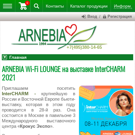
0
Контакты
Каталог
продукции
Информ.
Вход
/
Регистрация
+7(495)380-14-65
Главная
АRNEBIA Wi-Fi LOUNGE на выставке InterCHARM
2021
Приглашаем посетить
InterCHARM -
крупнейшую в
России и Восточной Европе бьюти-
выставку, которая в этом году
проводится в 28-й раз. Она
состоится в Москве в павильоне 3
Международного выставочного
центра «
Крокус Экспо
».