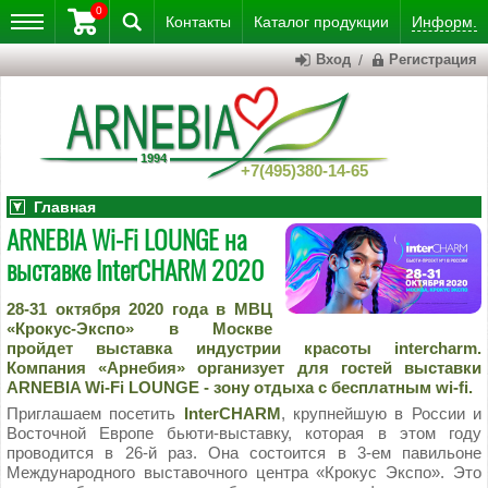
0
Контакты
Каталог
продукции
Информ.
Вход
/
Регистрация
+7(495)380-14-65
Главная
АRNEBIA Wi-Fi LOUNGE на
выставке InterCHARM 2020
28-31 октября 2020 года в МВЦ
«Крокус-Экспо» в Москве
пройдет выставка индустрии красоты intercharm.
Компания «Арнебия» организует для гостей выставки
АRNEBIA Wi-Fi LOUNGE - зону отдыха с бесплатным wi-fi.
Приглашаем посетить
InterCHARM
, крупнейшую в России и
Восточной Европе бьюти-выставку, которая в этом году
проводится в 26-й раз. Она состоится в 3-ем павильоне
Международного выставочного центра «Крокус Экспо». Это