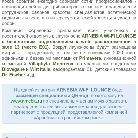
яркое событие ежегодно собирает сотни профессионалов -
производителей и дистрибьюторов косметики, владельцев и
сотрудников салонов красоты, специалистов эстетической
медицины и всех, кто интересуется темой красоты и ухода за
собой.
Компания «Арнебия» приглашает всех участников и
посетителей отдохнуть в лаунж-зоне
АRNEBIA Wi-Fi LOUNGE
с бесплатным подключением к wi-fi, расположенной в
зале 13 (место E01)
. Вокруг лаунж-зоны будут размещены
витрины с продукцией, в том числе новинками 2020 года:
эфирными и базовыми маслами от
Primavera
, инновационной
косметикой
Villaphyta Montreux
, натуральными средствами
Biovegane и Witt Italia
, дезодорантами CL, детскими товарами
Dr. Fischer
и др.
На одной из витрин
АRNEBIA Wi-Fi LOUNGE
будет
размещен специальный QR-код
, по которому на
www.arnebia.ru
по специальным ценам можно заказать
«набор для гостей выставки» и «набор для бизнес-
партнеров» с продукцией, представляемой компанией
«Арнебия» на российском рынке.