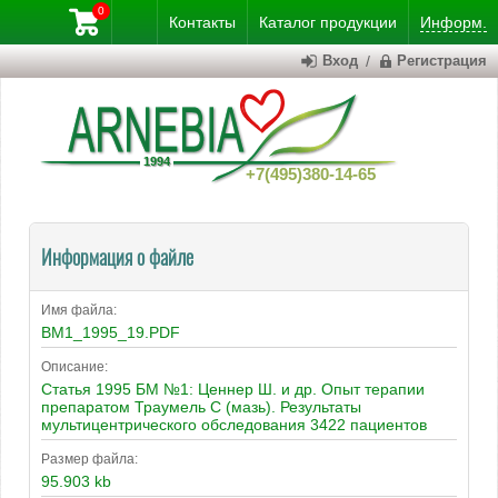
0
Контакты
Каталог
продукции
Информ.
Вход
/
Регистрация
+7(495)380-14-65
Информация о файле
Имя файла:
BM1_1995_19.PDF
Описание:
Статья 1995 БМ №1: Ценнер Ш. и др. Опыт терапии
препаратом Траумель С (мазь). Результаты
мультицентрического обследования 3422 пациентов
Размер файла:
95.903 kb