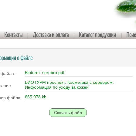
Контакты
Доставка и оплата
Каталог продукции
Поис
ормация о файле
Bioturm_serebro.pdf
 файла:
БИОТУРМ проспект: Косметика с серебром.
сание:
Информация по уходу за кожей
665.978 kb
мер файла: