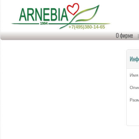
+7(495)380-14-65
О фирме
Инф
Имя
Опи
Раз