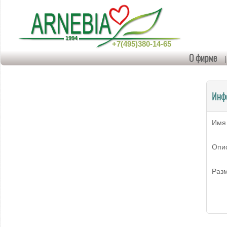
+7(495)380-14-65
О фирме
Инф
Имя
Опи
Раз