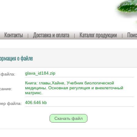
Контакты
Доставка и оплата
Каталог продукции
Поис
ормация о файле
glava_id184.zip
 файла:
Книга: главы,Хайне, Учебник биологической
медицины. Основная регуляция и внеклеточный
сание:
матрикс.
406.646 kb
мер файла: