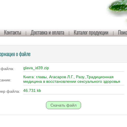
Контакты
Доставка и оплата
Каталог продукции
Поис
ормация о файле
glava_id39.zip
 файла:
Книга: главы, Агасаров Л.Г., Разу.,Традиционная
сание:
медицина в восстановлении сексуального здоровья
46.731 kb
мер файла: