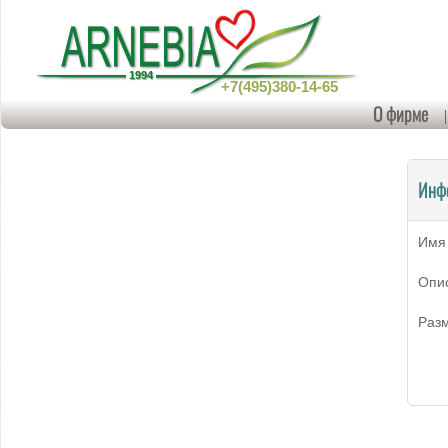
+7(495)380-14-65
О фирме
Инф
Имя
Опи
Раз