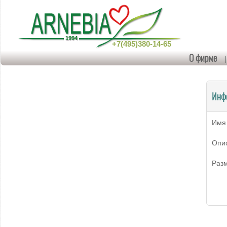
+7(495)380-14-65
О фирме
Инф
Имя
Опи
Раз