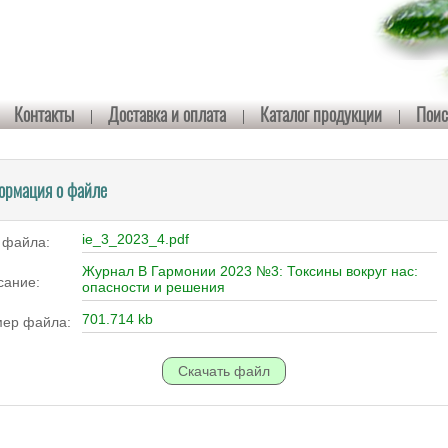
Контакты
Доставка и оплата
Каталог продукции
Поис
ормация о файле
ie_3_2023_4.pdf
 файла:
Журнал В Гармонии 2023 №3: Токсины вокруг нас:
сание:
опасности и решения
701.714 kb
мер файла: