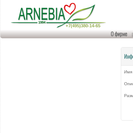
+7(495)380-14-65
О фирме
Инф
Имя
Опи
Раз