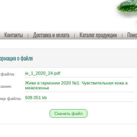
Контакты
Доставка и оплата
Каталог продукции
Поис
ормация о файле
ie_1_2020_24.pdf
 файла:
Живи в гармонии 2020 №1: Чувствительная кожа в
сание:
межсезонье
508.051 kb
мер файла: