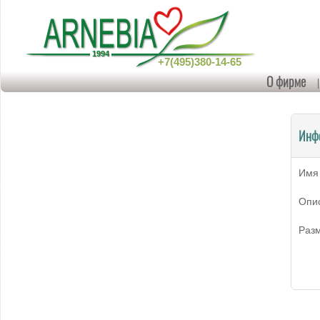
+7(495)380-14-65
О фирме
Инф
Имя
Опи
Раз