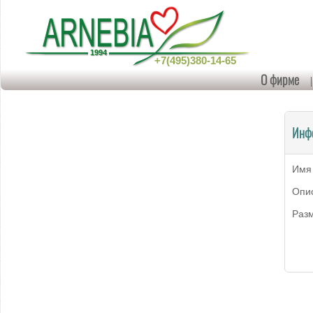
+7(495)380-14-65
О фирме
Инф
Имя
Опи
Раз