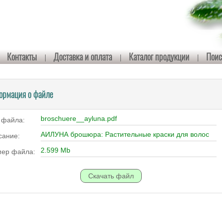
Контакты
Доставка и оплата
Каталог продукции
Поис
ормация о файле
broschuere__ayluna.pdf
 файла:
АИЛУНА брошюра: Растительные краски для волос
сание:
2.599 Mb
мер файла: