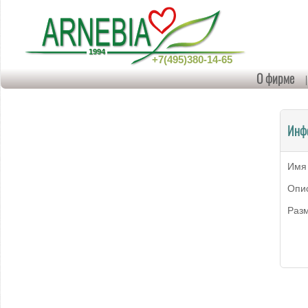
+7(495)380-14-65
О фирме
Инф
Имя
Опи
Раз