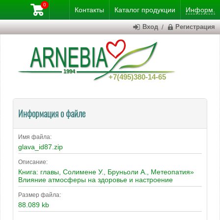
0
Контакты
Каталог
продукции
Информ.
Вход
/
Регистрация
+7(495)380-14-65
Информация о файле
Имя файла:
glava_id87.zip
Описание:
Книга: главы, Солимене У., Бруньоли А., Метеопатия»
Влияние атмосферы на здоровье и настроение
Размер файла:
88.089 kb