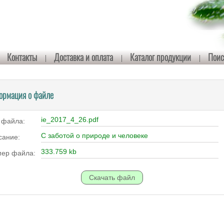
Контакты
Доставка и оплата
Каталог продукции
Поис
ормация о файле
ie_2017_4_26.pdf
 файла:
С заботой о природе и человеке
сание:
333.759 kb
мер файла: