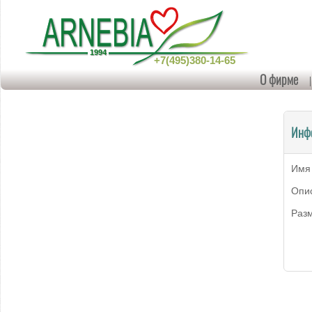
+7(495)380-14-65
О фирме
Инф
Имя
Опи
Раз