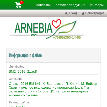
0
Контакты
Каталог
продукции
Информ.
Вход
/
Регистрация
+7(495)380-14-65
Информация о файле
Имя файла:
BM2_2016_21.pdf
Описание:
Статья 2016 БМ №1: Х. Бирнессер, П. Кляйн, М. Вайзер
Сравнительное исследование препарата Цель Т и
селективного ингибитора ЦОГ-2 при остеоартрозе
коленного сустава
Размер файла: