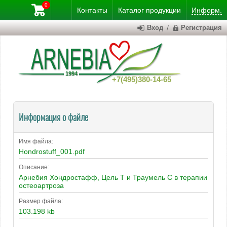
0
Контакты
Каталог
продукции
Информ.
Вход
/
Регистрация
+7(495)380-14-65
Информация о файле
Имя файла:
Hondrostuff_001.pdf
Описание:
Арнебия Хондростафф, Цель Т и Траумель С в терапии
остеоартроза
Размер файла:
103.198 kb