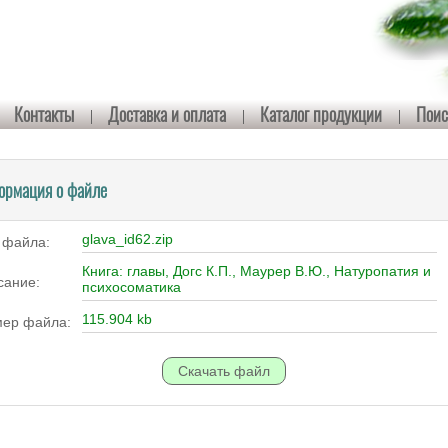
Контакты
Доставка и оплата
Каталог продукции
Поис
ормация о файле
glava_id62.zip
 файла:
Книга: главы, Догс К.П., Маурер В.Ю., Натуропатия и
сание:
психосоматика
115.904 kb
мер файла: