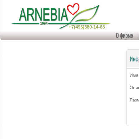
+7(495)380-14-65
О фирме
Инф
Имя
Опи
Раз