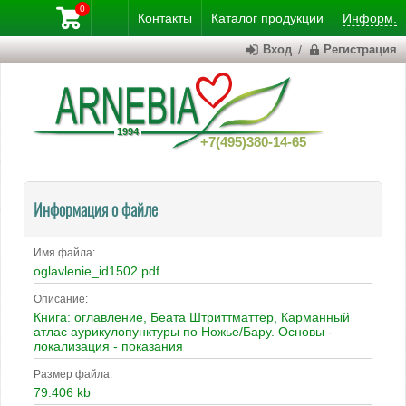
0
Контакты
Каталог
продукции
Информ.
Вход
/
Регистрация
+7(495)380-14-65
Информация о файле
Имя файла:
oglavlenie_id1502.pdf
Описание:
Книга: оглавление, Беата Штриттматтер, Карманный
атлас аурикулопунктуры по Ножье/Бару. Основы -
локализация - показания
Размер файла:
79.406 kb