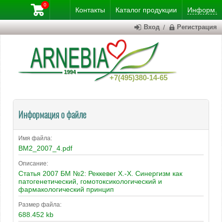
0
Контакты
Каталог
продукции
Информ.
Вход
/
Регистрация
+7(495)380-14-65
Информация о файле
Имя файла:
BM2_2007_4.pdf
Описание:
Статья 2007 БМ №2: Реккевег Х.-Х. Синергизм как
патогенетический, гомотоксикологический и
фармакологический принцип
Размер файла:
688.452 kb