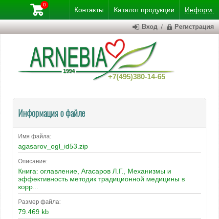
0
Контакты
Каталог
продукции
Информ.
Вход
/
Регистрация
+7(495)380-14-65
Информация о файле
Имя файла:
agasarov_ogl_id53.zip
Описание:
Книга: оглавление, Агасаров Л.Г., Механизмы и
эффективность методик традиционной медицины в
корр...
Размер файла:
79.469 kb