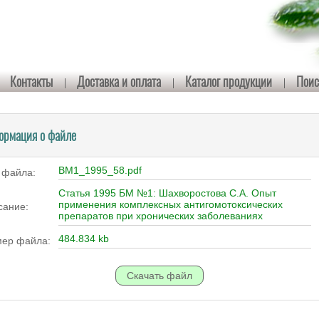
Контакты
Доставка и оплата
Каталог продукции
Поис
ормация о файле
BM1_1995_58.pdf
 файла:
Статья 1995 БМ №1: Шахворостова С.А. Опыт
применения комплексных антигомотоксических
сание:
препаратов при хронических заболеваниях
484.834 kb
мер файла: