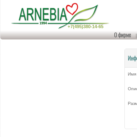
+7(495)380-14-65
О фирме
Инф
Имя
Опи
Раз